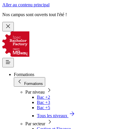
Aller au contenu principal
Nos campus sont ouverts tout l'été !
Formations
Formations
Par niveau
Bac +2
Bac +3
Bac +5
Tous les niveaux
Par secteur
Gestion et Finance