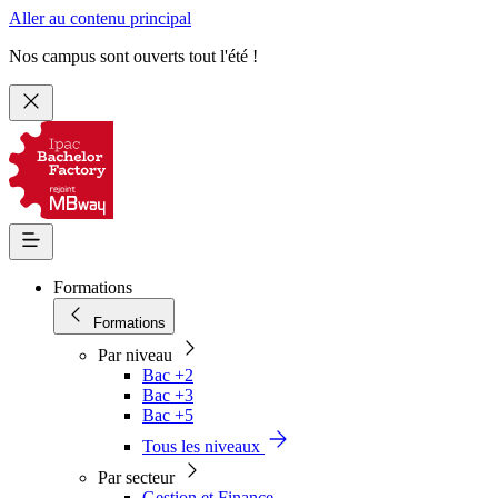
Aller au contenu principal
Nos campus sont ouverts tout l'été !
Formations
Formations
Par niveau
Bac +2
Bac +3
Bac +5
Tous les niveaux
Par secteur
Gestion et Finance