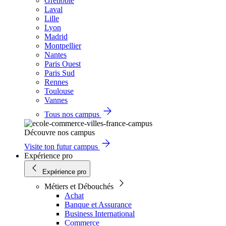
Grenoble
Laval
Lille
Lyon
Madrid
Montpellier
Nantes
Paris Ouest
Paris Sud
Rennes
Toulouse
Vannes
Tous nos campus
Découvre nos campus
Visite ton futur campus
Expérience pro
Expérience pro
Métiers et Débouchés
Achat
Banque et Assurance
Business International
Commerce