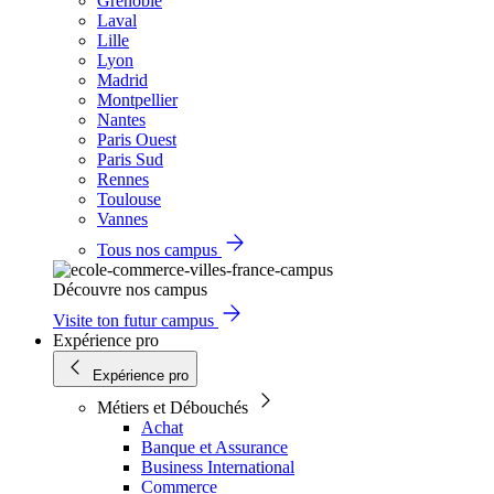
Grenoble
Laval
Lille
Lyon
Madrid
Montpellier
Nantes
Paris Ouest
Paris Sud
Rennes
Toulouse
Vannes
Tous nos campus
Découvre nos campus
Visite ton futur campus
Expérience pro
Expérience pro
Métiers et Débouchés
Achat
Banque et Assurance
Business International
Commerce