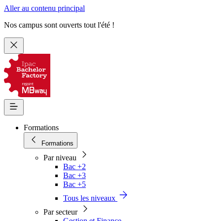
Aller au contenu principal
Nos campus sont ouverts tout l'été !
Formations
Formations
Par niveau
Bac +2
Bac +3
Bac +5
Tous les niveaux
Par secteur
Gestion et Finance