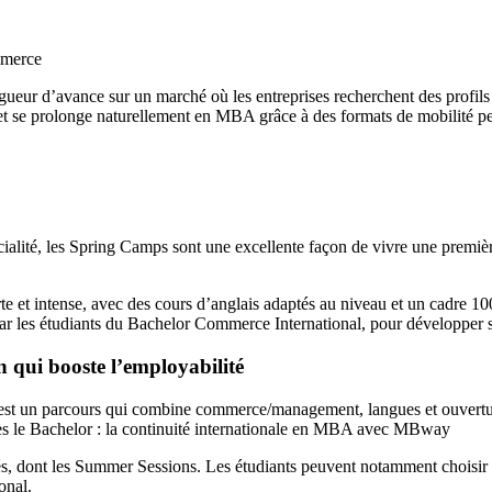
ongueur d’avance sur un marché où les entreprises recherchent des profils
et se prolonge naturellement en MBA grâce à des formats de mobilité pen
ialité, les Spring Camps sont une excellente façon de vivre une première
te et intense, avec des cours d’anglais adaptés au niveau et un cadre 1
 les étudiants du Bachelor Commerce International, pour développer se
 qui booste l’employabilité
’est un parcours qui combine commerce/management, langues et ouvertur
près le Bachelor : la continuité internationale en MBA avec MBway
, dont les Summer Sessions. Les étudiants peuvent notamment choisir en
onal.