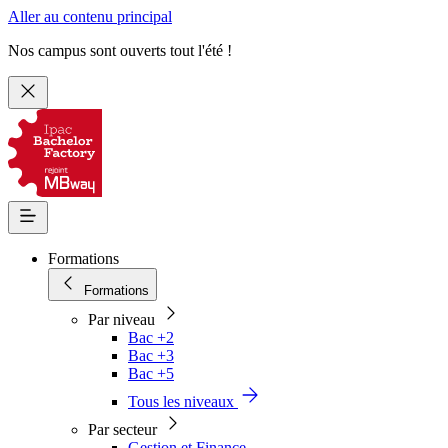
Aller au contenu principal
Nos campus sont ouverts tout l'été !
Formations
Formations
Par niveau
Bac +2
Bac +3
Bac +5
Tous les niveaux
Par secteur
Gestion et Finance