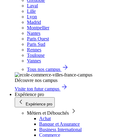
Grenoble
Laval
Lille
Lyon
Madrid
Montpellier
Nantes
Paris Ouest
Paris Sud
Rennes
Toulouse
Vannes
Tous nos campus
Découvre nos campus
Visite ton futur campus
Expérience pro
Expérience pro
Métiers et Débouchés
Achat
Banque et Assurance
Business International
Commerce